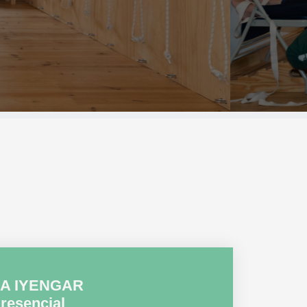
GA IYENGAR
resencial