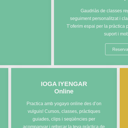
Gaudriàs de classes regu
seguiment personalitzat i cla
T'oferim espai per la pràctica 
suport i mob
Reserva
IOGA IYENGAR
Online
Practica amb yogayo online des d’on
vulguis! Cursos, classes, pràctiques
guiades, clips i seqüències per
acompanyar i reforçar la teva pràctica de