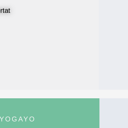
rtat
YOGAYO