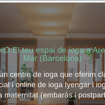
 El teu espai de ioga a Ar
Mar (Barcelona)
n centre de ioga que oferim c
ial i online de ioga Iyengar i io
a maternitat (embaràs i postpar