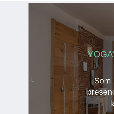
YOGAYO
Som u
presenc
l