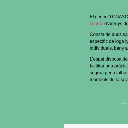
El centre YOGAYO 
cèntric
d’Arenys de
Consta de dues sa
específic de Ioga 
individuals, bany a
L’espai disposa de
facilitar una pràct
segura per a tothom
moments de la sev