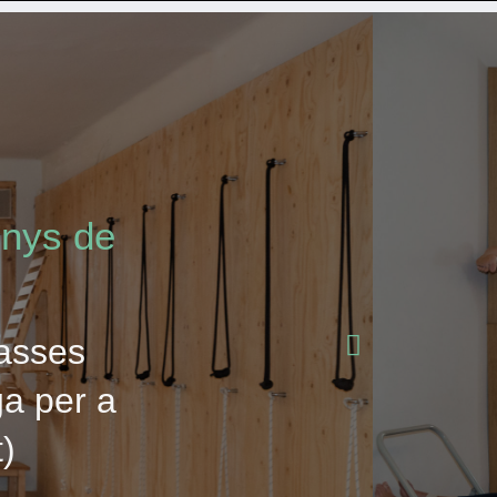
enys de
lasses
ga per a
t)