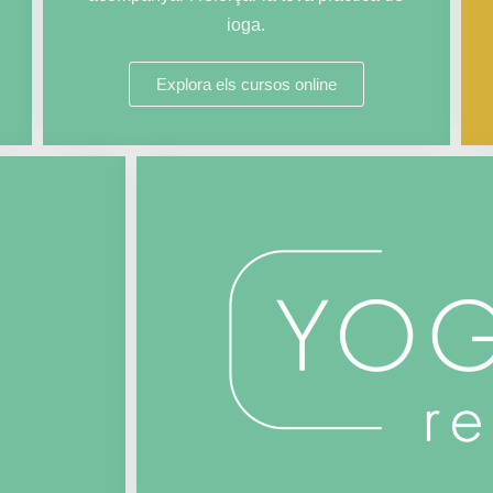
ioga.
Explora els cursos online