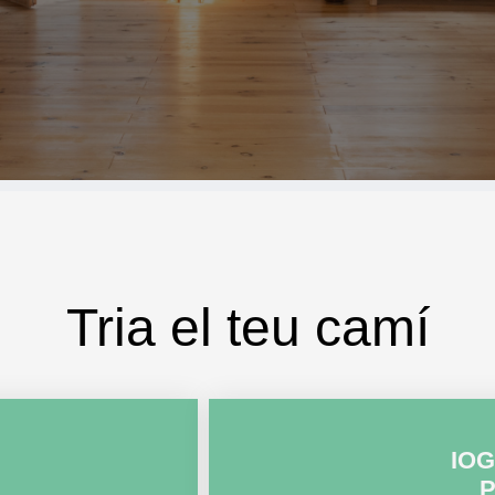
Tria el teu camí
IO
P