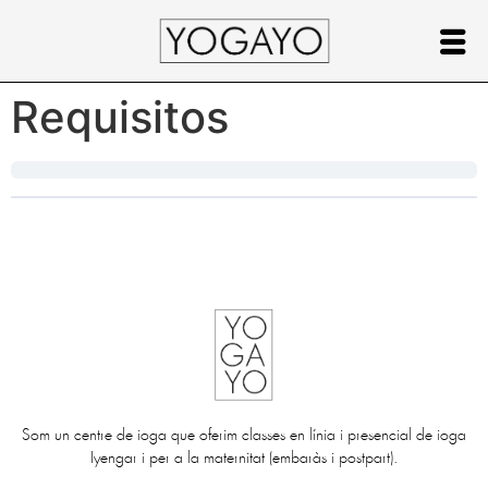
Requisitos
Som un centre de ioga que oferim classes en línia i presencial de ioga
Iyengar i per a la maternitat (embaràs i postpart).