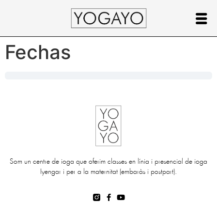
Fechas
Som un centre de ioga que oferim classes en línia i presencial de ioga
Iyengar i per a la maternitat (embaràs i postpart).